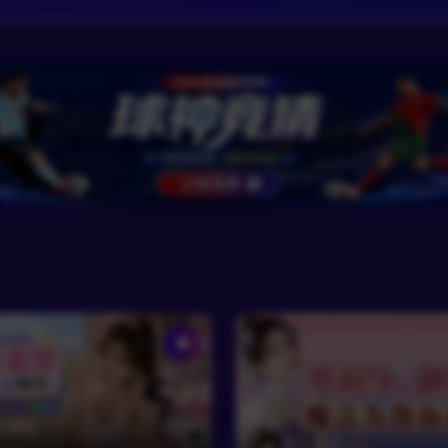
苏清砚
690
RF云舒禾