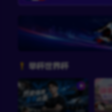
举杯世界杯
RF
RF墨君
480