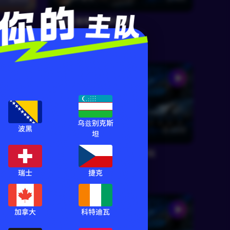
东南锦 越南 VS 柬埔寨
东南锦
乌兹别克斯
波黑
RF墨君
1650
2190
坦
日职联 大阪钢巴 VS 浦和红钻
日职联
瑞士
捷克
加拿大
科特迪瓦