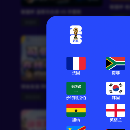
联盟杯 老
联盟杯 温哥华白浪 VS 华雷斯
联盟杯
联盟杯
RF
法国
南非
RF温知晚
1650
中超 北京
球会友谊 拜仁 VS 阿斯顿维拉
中超
球会友谊
沙特阿拉伯
韩国
加纳
英格兰