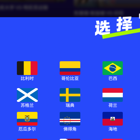
虎大学 VS 明尼苏达联
东南锦 新加坡 VS 印尼
东南锦
苏清砚
3060
比利时
哥伦比亚
巴西
RF云舒禾
国安 VS 深圳新鹏城
日职联 横滨水手 VS 鹿岛鹿角
日职联
苏格兰
瑞典
荷兰
厄瓜多尔
佛得角
海地