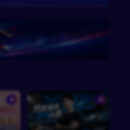
RF墨君
480
810