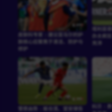
塔利亚菲
皮肤科专家：建议亚马尔的护
办太疯狂
肤核心应聚焦于清洁、防护与
充沛
修护
科贝：费
菅原由势：板仓滉、堂安律告