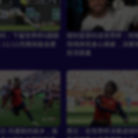
科：下届世界杯6国联
塔利亚菲科谈世界杯：阿
 11/12月踢体能会更
场场拼完身心俱疲，决赛
状况很差
兰·托雷斯的故乡，准
费兰：在世界杯决赛进球