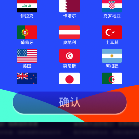
伊拉克
卡塔尔
克罗地亚
墨君
1230
RF云舒禾
军杯 中国U17 VS 勒沃库森
联盟杯 洛杉矶FC VS 瓜达拉
葡萄牙
奥地利
土耳其
联盟杯
冠军杯
美国
突尼斯
阿根廷
新西兰
日本
阿尔及利亚
汰赛前瞻：巴西VS日本
🔥哥伦比亚 VS 葡萄牙：南
豪门！
vs 亚洲劲旅｜谁能晋级下一轮？
⚡速度+技术全面碰撞｜一场决定
关键战
出战！瑞典强势来袭
🔥巴西大战苏格兰！世界杯硬
的较量｜瑞典强硬防线迎战日本灵
桑巴军团强势出击｜苏格兰能否顶
级冲击？