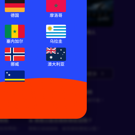
德国
摩洛哥
RF墨君
480
420
联盟杯 托卢卡 VS 西雅图海湾人
哈拉
塞内加尔
乌拉圭
联盟杯
挪威
澳大利亚
查看更多
库拉索
美冲击欧洲
🔥生死对决！克罗地亚VS加纳
克罗地亚迎战加纳，谁能掌控比赛节奏？
小组走势的
刚局
🔥 英格兰能否提前锁定出线？
住世界冠军
英格兰迎战加纳，能否提前晋级32强？