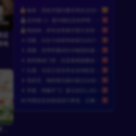
每体：西班牙国内要求承办2030年世界杯决赛，等待国际足联会议
支持者+1！委内瑞拉足协声明：依然相信因凡蒂诺有能力领导FIFA
梅迪纳：修车店老板对我大谈世界杯决赛阴谋论，知道我谁后他哭了
根廷
巴媒：马拉卡纳球场将成为2027年女足世界杯的主舞台，可能办决赛
4
场地
西媒：世界杯期间针对梅西的威胁最多，多人扬言要炸弹袭击阿根廷
5
前阿森纳门将：拉亚是英超最佳，却也是世界最不幸运的门将
6
队报：乌克兰足协完全支持欧足联，反对因凡蒂诺缺乏透明度的计划
7
塔皮亚：梅西毫无疑问是2026世界杯最佳，国家队大门永远为他敞开
8
早报：两翼齐飞！皇马总价1.4亿签迪奥曼德，续约维尼修斯至2032
9
阿根廷足协致函因凡蒂诺：正确的道路是继续在您的领导下开展工作
10
时，