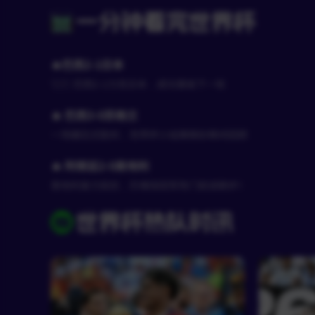
一分钟看完世界杯
🔥巴西2-1日本
🇧🇷 巴西2-1力克日本，成功晋级下一轮
🔥 巴西3-0苏格兰
一场碾压式胜利，世界杯小组赛精彩瞬间回顾
🔥 阿根廷2-0奥地利
奥地利奋力抵抗，仍难挡冠军热门前进脚步！
世界杯热队时讯