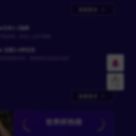
查看更多
🔥日本1-1瑞典
平局收场！日本1-1战平瑞典
🔥 法国3-0伊拉克
3球完胜伊拉克，提前锁定出线主动权！
下载
查看更多
世界杯热榜