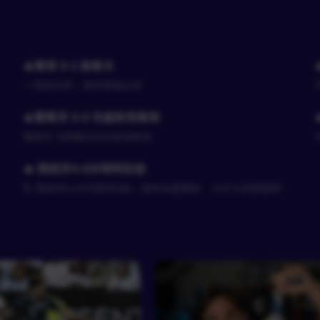
🔥南非 0-1 加拿大
一球定生死｜南非遗憾止步
🔥葡萄牙 5-0 乌兹别克斯坦
葡萄牙 5球横扫乌兹别克斯坦
🔥 西班牙4-0沙特阿拉伯
🌎 西班牙4-0沙特阿拉伯｜进攻全面爆发，斗牛士军团强势取
胜