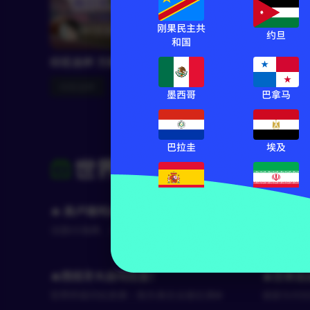
刚果民主共
RF苏清砚
1380
约旦
和国
RF
印尼总杯 万隆 VS 帕尔斯巴亚
明日之星冠
U17
印尼总杯
墨西哥
巴拿马
明日之星
巴拉圭
埃及
世界杯赛事前瞻
西班牙
伊朗
🔥 高卢雄鸡迎战北欧劲旅
世界杯淘
法国VS瑞典，谁能率先锁定16强席位？
南美豪强 
🔥西班牙大战乌拉圭！
🔥日本
世界杯级对抗来袭｜胜负悬念全面拉满⚽
速度与对抗
动进攻🔥