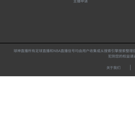
主播申请
球神直播所有足球直播和NBA直播信号均由用户收集或从搜索引擎搜索整理
犯到您的权益请
关于我们