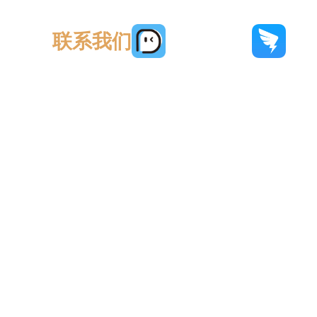
联系我们
聊呗：
xx56789
钉钉