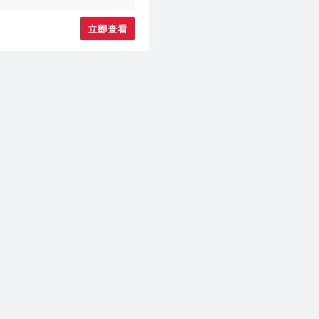
立即查看
|
站点地图
|
球神直播AP
赛程推荐
iOS/Android下载
头条资讯
热门活动