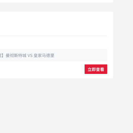
冠】
曼彻斯特城 VS 皇家马德里
立即查看