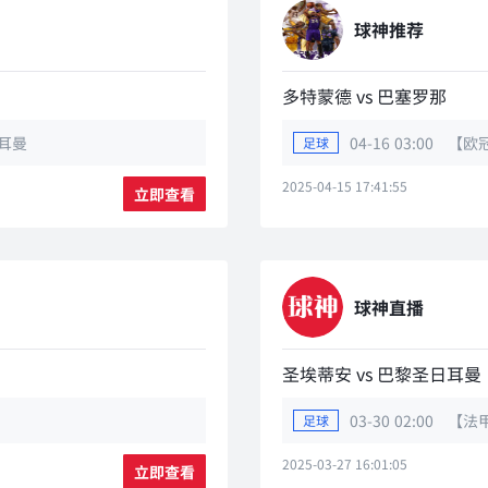
球神推荐
多特蒙德 vs 巴塞罗那
日耳曼
04-16 03:00
【欧
足球
2025-04-15 17:41:55
立即查看
球神直播
圣埃蒂安 vs 巴黎圣日耳曼​
03-30 02:00
【法
足球
2025-03-27 16:01:05
立即查看