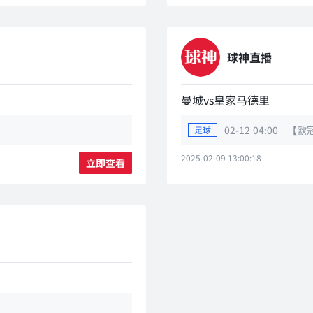
球神直播
曼城vs皇家马德里
02-12 04:00
【欧
足球
2025-02-09 13:00:18
立即查看
C