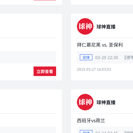
球神直播
拜仁慕尼黑 vs. 圣保利​
03-29 22:30
【德
足球
2025-03-27 16:03:03
立即查看
球神直播
西班牙vs荷兰