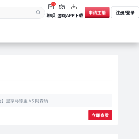
65
申请主播
注册/登录
聊呗
APP下载
游戏
冠】
皇家马德里 VS 阿森纳
立即查看