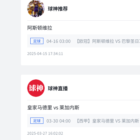
球神推荐
阿斯顿维拉
04-16 03:00
【欧冠】
阿斯顿维拉 VS 巴黎圣
足球
2025-04-15 17:34:11
球神直播
皇家马德里 vs 莱加内斯
03-30 04:00
【西甲】
皇家马德里 VS 莱加内斯
足球
2025-03-27 16:02:02