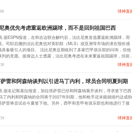
:06
球神直
比尼奥优先考虑重返欧洲踢球，而不是回到祖国巴西
讯 据ESPN报道，在和吉达联合解约后，法比尼奥首选重返欧洲踢球，而
西。司职后腰的法比尼奥也对美职联（MLS）或亚洲等市场的潜在报价感
须具备吸引人的项目。 法比尼奥近期收到了多家巴甲俱乐部的问询，但他
谈判的意愿。据身边人士透露，法比尼奥考虑在未来重返祖国踢球，但前
生涯。然而现阶段，他的优先考量是重回欧洲。 在最近几个月问询法比尼
:38
球神直
括帕尔梅拉斯，他们在去年年底询问过这位后腰的情况。然而，帕尔梅拉
趣，并在近几个月将焦点转向了博塔弗戈的达尼洛。
塔萨雷和阿森纳谈判以引进马丁内利，球员合同明夏到期
日讯 据名记斯基拉报道，加拉塔萨雷已经和阿森纳展开谈判，寻求签下巴西
马丁内利和阿森纳的合同将于2027年到期，他和枪手还未能就续约达成协
塔萨雷将尝试在今夏签下他。另外，西甲和意甲有俱乐部也和他进行了接
:39
球神直