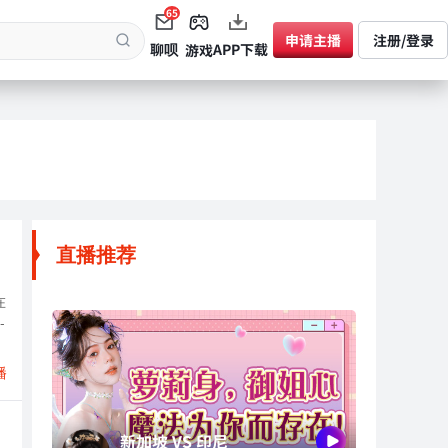
65
申请主播
注册/登录
聊呗
APP下载
游戏
直播推荐
在
-
播
若
求
新加坡 VS 印尼