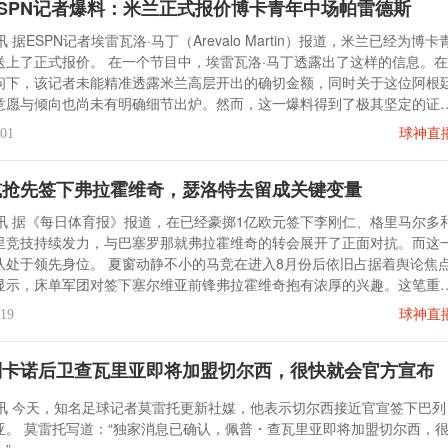
SPN记者爆料：米兰正式报价博卡青年中场帕雷德斯
 据ESPN记者埃雷瓦洛·马丁（Arevalo Martin）报道，米兰已经为博卡
送上了正式报价。 在一个节目中，埃雷瓦洛·马丁透露出了这样的信息。在
问下，该记者未能精准透露米兰高层开出的确切金额，同时关于这位阿根
意愿与倾向也尚未有明确细节出炉。然而，这一爆料得到了极其坚定的证
这位前罗马和巴黎圣日耳曼球星的兴趣与报价是绝对真实的。 在接下来的
:01
球神直
易的发展势必需要密切跟进。如果得到证实，对于阿莫林麾下的中场线来
能够提供即战力的补强交易。
或抢先签下弗拉霍维奇，瑟洛特去留成关键变量
日讯 据《每日体育报》报道，在已经豪掷1亿欧元签下李刚仁、格里马尔多
里竞技持续发力，与巴塞罗那就弗拉霍维奇的转会展开了正面对抗。而这
队处于领先身位。 夏窗动静不小的马竞在进入8月份后依旧占据着舆论焦
显示，床单军团对签下塞尔维亚前锋弗拉霍维奇抱有浓厚的兴趣。这笔重
队锋线，同时为瑟洛特可能离队提前做好预案。这桩交易能否成行，完全
:19
球神直
员的转出情况。 弗拉霍维奇受到多支欧洲知名球队的关注，其中也包括巴
每日体育报》的报道，巴萨暂时没有采取任何实质性行动，将视费兰·托雷
列卡诺后卫查瓦里亚即将加盟切尔西，很快就会官方宣布
进程再作决定。 现年26岁的弗拉霍维奇与尤文图斯的作用已经到期，如今
员，可以与任何俱乐部签署合同。虽然塞尔维亚人将大都会球场视为第一
日讯 今天，知名足球记者莫雷托更新社媒，他表示切尔西接近官宣签下巴列
特今夏留在马竞，西蒙尼就将终止对锋线球员的考察，因为已经没有多余
亚。 莫雷托写道：“独家消息已确认，佩普・查瓦里亚即将加盟切尔西，
在为瑟洛特寻找合适的下家，前提是受到一笔足以打动俱乐部的丰厚报价，