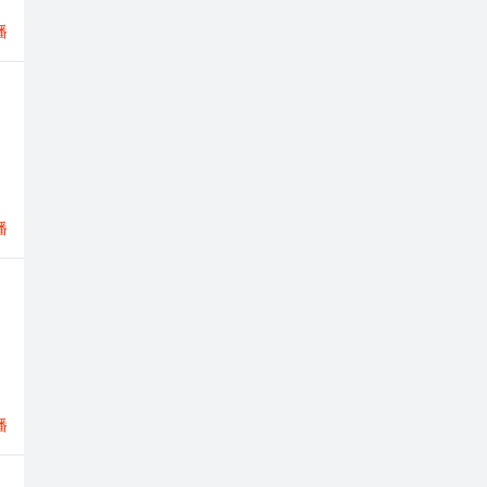
。
播
重
播
认
员
。
也
播