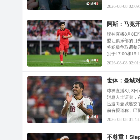
了亚特兰大的关注
两国的旅游业做
2026-08-08 02:09
季欧联杯冠军，
游城市的所有要
作为一名充满活
务。”
阿斯：马竞
利用空间冲击对
国家队的核心球
球神直播8月8
为“黄蓝军团”攻
盟让俱乐部的目
将积极争取调整
别于17:00和
程安排。这位韩
2026-08-08 02:01
市场。马竞的商
都起到了决定性
世体：曼城对
化的体育IP。
例如西班牙当地时
球神直播8月8
球时间已定为16
消息人士证实，
原定于8月23日
迅速向曼城递交
球时间或许会有
前有报道称，巴
拥趸已逐渐习惯
《世界体育报》
场甚至比晚上21
2026-08-08 01:43
人，必须拿出更
那样备受抵触。
金额不足。英国多
但可以肯定的是，
不尊重！Si
因此，在已经获