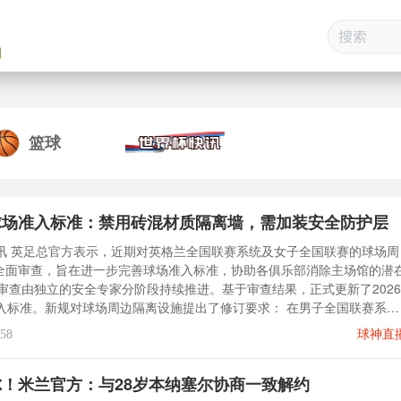
篮球
球场准入标准：禁用砖混材质隔离墙，需加装安全防护层
日讯 英足总官方表示，近期对英格兰全国联赛系统及女子全国联赛的球场周
全面审查，旨在进一步完善球场准入标准，协助各俱乐部消除主场馆的潜
审查由独立的安全专家分阶段持续推进。基于审查结果，正式更新了2026
准入标准。新规对球场周边隔离设施提出了修订要求： 在男子全国联赛系统
别）及女子全国联赛（第3至第4级别）中，全面禁止在球场周围使用实心
:58
球神直
凝土材质的隔离墙。现有的此类隔离墙须在条件允许的情况下尽快拆除。
无法拆除，则必须加装合适的安全防护层。已通知相关级别的俱乐部，要
！米兰官方：与28岁本纳塞尔协商一致解约
相应整改措施。 在整改期间，受影响的球场仍可继续承办比赛。但各俱乐