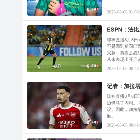
2026-08-08 01:03
ESPN：法
球神直播8月8日
不是回到祖国巴
兴趣，前提是必
从未表现出开启
是以此结束职业
2026-08-08 00:48
奥的俱乐部中包
并未跟进这一兴
记者：加拉
球神直播8月8
边锋马丁内利。 
议。因此，加拉
触。
2026-08-08 00:41