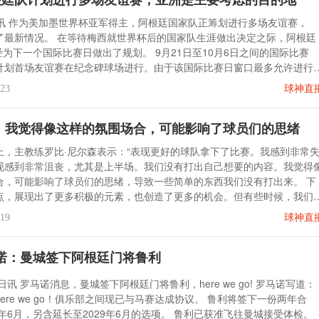
协会并肩合作，推动足球各项事业的大众化与卓越发展。 此致 敬礼！
日讯 作为美加墨世界杯亚军得主，阿根廷国家队正筹划进行多场友谊赛，
了最新情况。 在等待梅西就世界杯后的国家队生涯做出决定之际，阿根廷
经为下一个国际比赛日做出了规划。 9月21日至10月6日之间的国际比赛
计划首场友谊赛在纪念碑球场进行。由于该国际比赛日窗口最多允许进行
足协也在评估开展国际巡回赛的可能性，其中亚洲是主要考量的选择，但
:23
球神直
来经济效益的备选目的地。
：我觉得像这样的氛围场合，可能影响了球员们的思绪
上，主教练罗比·尼尔森表示：“表现更好的球队拿下了比赛。我感到非常
现感到非常沮丧，尤其是上半场。我们没有打出自己想要的内容。我觉得
合，可能影响了球员们的思绪，导致一些简单的东西我们没有打出来。 下
点，展现出了更多积极的元素，也创造了更多的机会。但有些时候，我们
些非受迫性的失误。在经历了上周的高光时刻后，今天我感觉我们跌入了
:19
球神直
必须重新振作起来，准备好迎接下周的比赛。”
诺：曼城签下阿根廷门将鲁利
日讯 罗马诺消息，曼城签下阿根廷门将鲁利，here we go! 罗马诺写道：
ere we go！俱乐部之间现已与马赛达成协议。 鲁利将签下一份两年合
8年6月，另含延长至2029年6月的选项。 鲁利已获准飞往曼城接受体检。