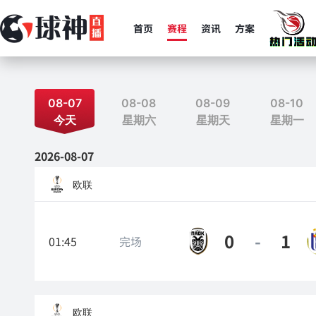
首页
赛程
资讯
方案
08-07
08-08
08-09
08-10
今天
星期六
星期天
星期一
2026-08-07
欧联
0
-
1
01:45
完场
塞萨洛尼基
欧联