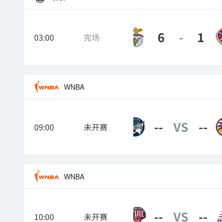
6
-
1
03:00
完场
本菲卡
WNBA
--
VS
--
09:00
明尼苏达山猫
未开赛
WNBA
--
VS
--
10:00
未开赛
波特兰火焰