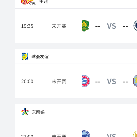
中超
--
VS
--
19:35
未开赛
北京国安
球会友谊
--
VS
--
20:00
未开赛
拜仁慕尼黑
东南锦
--
VS
--
21:00
未开赛
新加坡