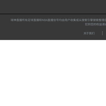
球神直播所有足球直播和NBA直播信号均由用户收集或从搜索引擎搜索整理
犯到您的权益请
关于我们