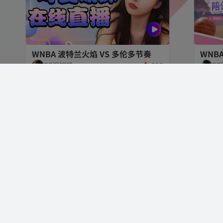
WNBA 波特兰火焰 VS 多伦多节奏
WNBA
RF温知晚
990
R
明日之星冠军杯 中国U17 VS 勒沃库森U17
联盟杯
RF墨君
1230
R