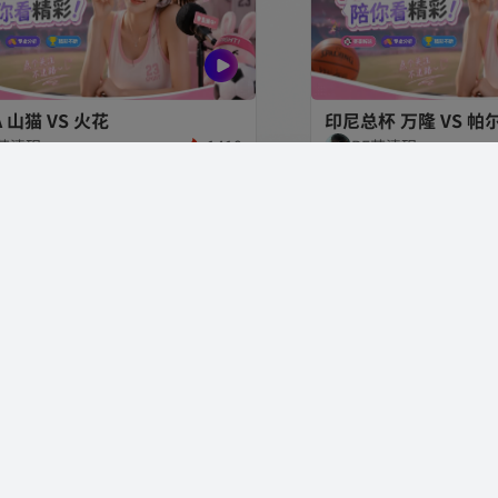
 山猫 VS 火花
印尼总杯 万隆 VS 帕
F苏清砚
1410
RF苏清砚
 洛杉矶FC VS 瓜达拉哈拉
联盟杯 托卢卡 VS 
F云舒禾
420
RF墨君